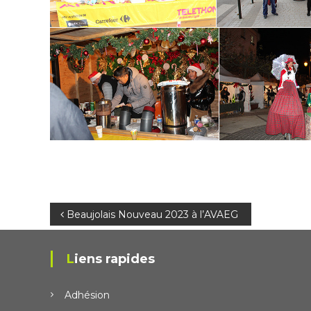
N
Beaujolais Nouveau 2023 à l’AVAEG
a
Liens rapides
v
Adhésion