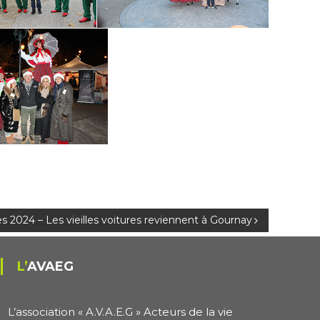
 2024 – Les vieilles voitures reviennent à Gournay
L’AVAEG
L’association « A.V.A.E.G » Acteurs de la vie